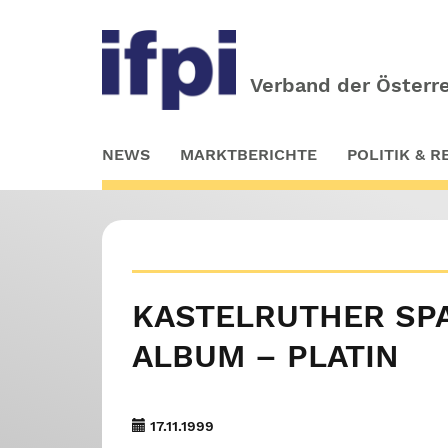
Verband der Österre
Skip
NEWS
MARKTBERICHTE
POLITIK & 
to
main
content
KASTELRUTHER SPAT
LBUM – PLATIN
17.11.1999