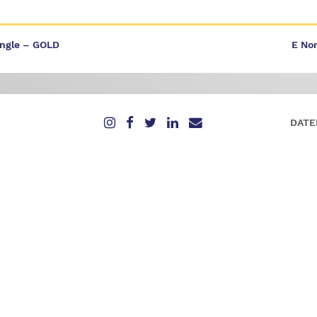
ingle – GOLD
E Nom
DATE