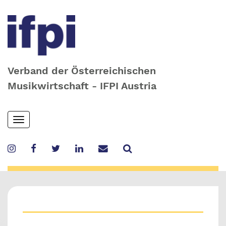
Verband der Österreichischen
Musikwirtschaft - IFPI Austria
Skip
Toggle
to
navigation
main
content