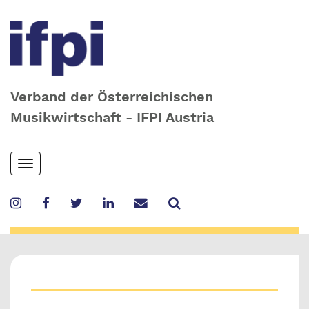
Verband der Österreichischen
Musikwirtschaft - IFPI Austria
Skip
Toggle
to
navigation
main
content