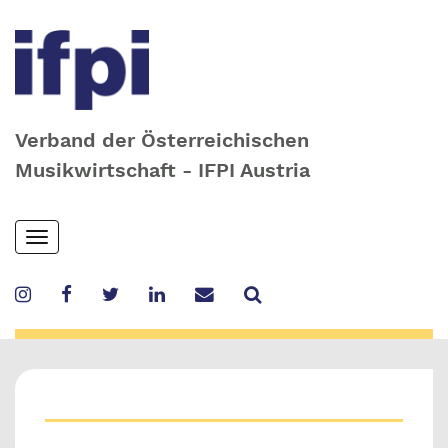
Verband der Österreichischen
Musikwirtschaft - IFPI Austria
Skip
Toggle
to
navigation
main
content