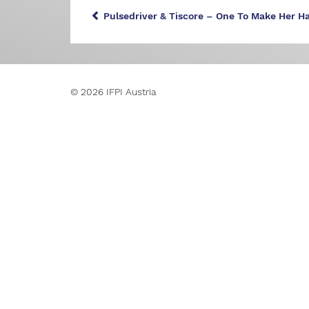
Pulsedriver & Tiscore – One To Make Her H
© 2026 IFPI Austria