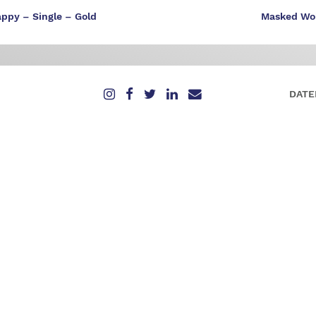
appy – Single – Gold
Masked Wol
DATE