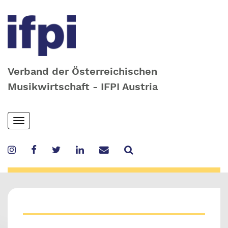
Verband der Österreichischen
Musikwirtschaft - IFPI Austria
Skip
Toggle
to
navigation
main
content