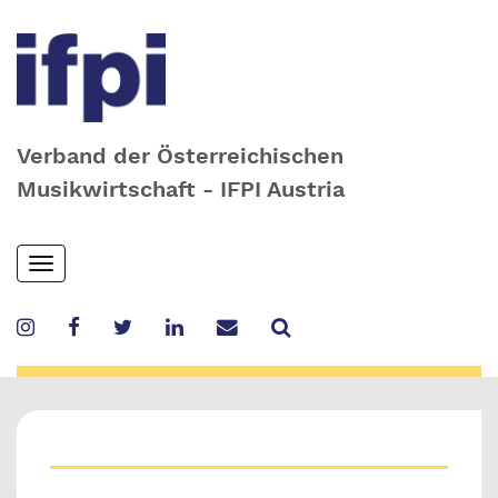
Verband der Österreichischen
Musikwirtschaft - IFPI Austria
Skip
Toggle
to
navigation
main
content