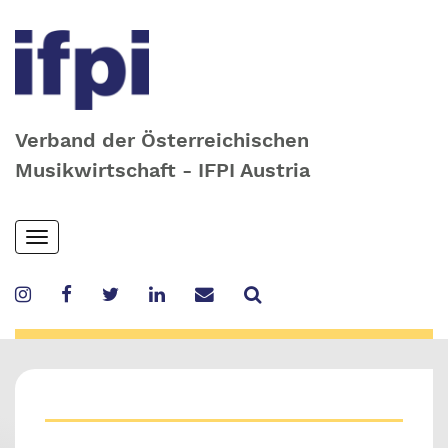
Verband der Österreichischen
Musikwirtschaft - IFPI Austria
Skip
Toggle
to
navigation
main
content