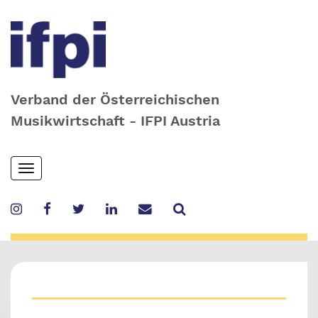
Verband der Österreichischen
Musikwirtschaft - IFPI Austria
Skip
Toggle
to
navigation
main
content