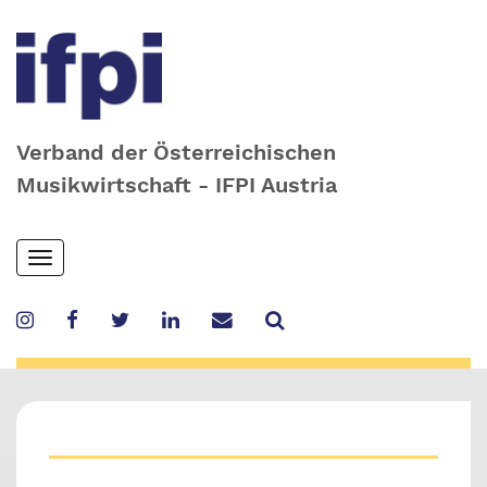
Verband der Österreichischen
Musikwirtschaft - IFPI Austria
Skip
Toggle
to
navigation
main
content