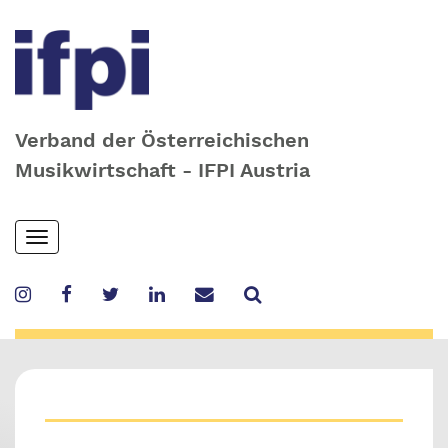
Verband der Österreichischen
Musikwirtschaft - IFPI Austria
Skip
Toggle
to
navigation
main
content