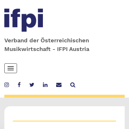
Verband der Österreichischen
Musikwirtschaft - IFPI Austria
Skip
Toggle
to
navigation
main
content