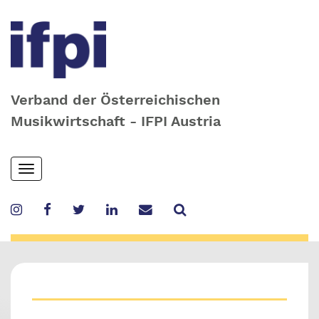
Verband der Österreichischen
Musikwirtschaft - IFPI Austria
Skip
Toggle
to
navigation
main
content