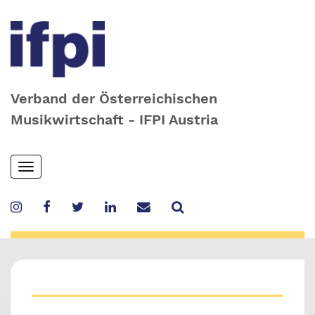
Verband der Österreichischen
Musikwirtschaft - IFPI Austria
Skip
Toggle
to
navigation
main
content