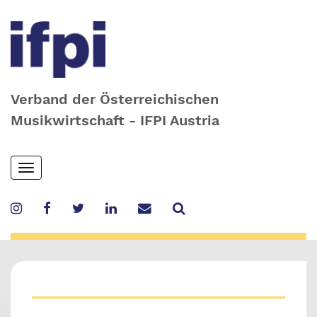
Verband der Österreichischen
Musikwirtschaft - IFPI Austria
Skip
Toggle
to
navigation
main
content