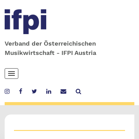
Verband der Österreichischen
Musikwirtschaft - IFPI Austria
Skip
Toggle
to
navigation
main
content