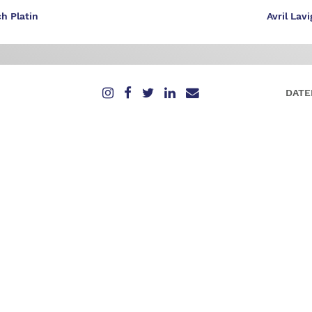
h Platin
Avril La
DATE