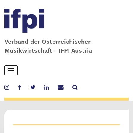
Verband der Österreichischen
Musikwirtschaft - IFPI Austria
Skip
Toggle
to
navigation
main
content