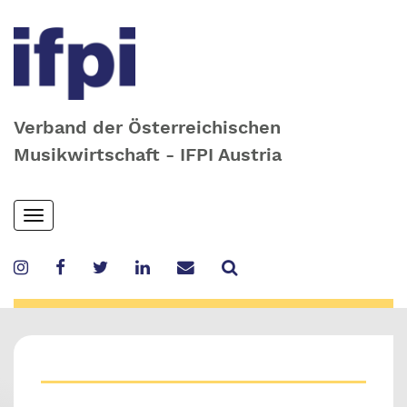
Verband der Österreichischen
Musikwirtschaft - IFPI Austria
Skip
Toggle
to
navigation
main
content