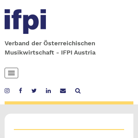
Verband der Österreichischen
Musikwirtschaft - IFPI Austria
Skip
Toggle
to
navigation
main
content