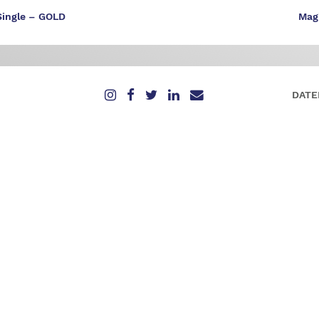
 Single – GOLD
Magi
DATE