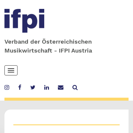
Verband der Österreichischen
Musikwirtschaft - IFPI Austria
Skip
Toggle
to
navigation
main
content