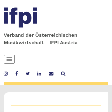
Verband der Österreichischen
Musikwirtschaft - IFPI Austria
Skip
Toggle
to
navigation
main
content