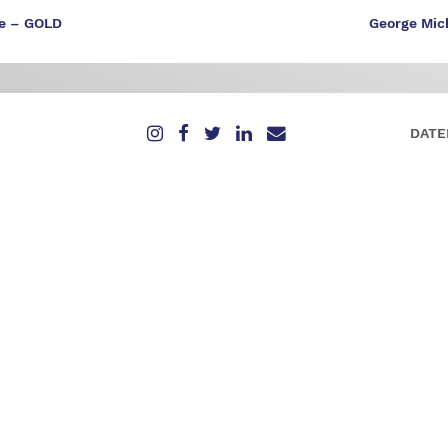
le – GOLD
George Mic
DATE