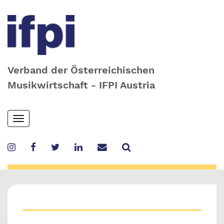
Verband der Österreichischen
Musikwirtschaft - IFPI Austria
Skip
Toggle
to
navigation
main
content