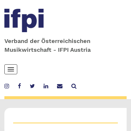
Verband der Österreichischen
Musikwirtschaft - IFPI Austria
Skip
Toggle
to
navigation
main
content