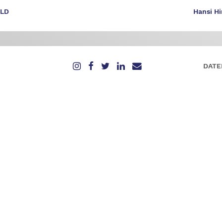
OLD
Hansi H
DATE