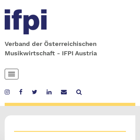
Verband der Österreichischen
Musikwirtschaft - IFPI Austria
Skip
Toggle
to
navigation
main
content