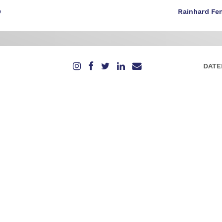
D
Rainhard Fe
DATE