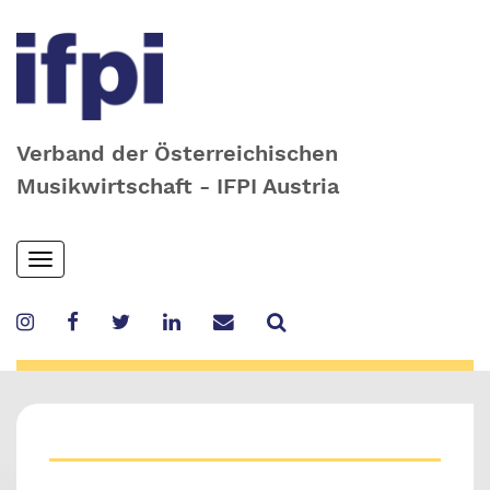
Verband der Österreichischen
Musikwirtschaft - IFPI Austria
Skip
Toggle
to
navigation
main
content