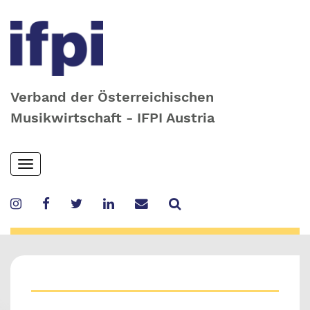
Verband der Österreichischen
Musikwirtschaft - IFPI Austria
Skip
Toggle
to
navigation
main
content