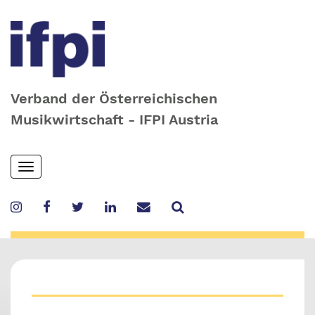
Verband der Österreichischen
Musikwirtschaft - IFPI Austria
Skip
Toggle
to
navigation
main
content