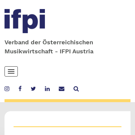
Verband der Österreichischen
Musikwirtschaft - IFPI Austria
Skip
Toggle
to
navigation
main
content