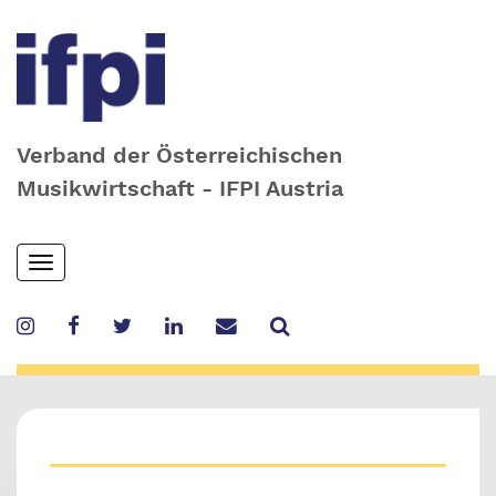
Verband der Österreichischen
Musikwirtschaft - IFPI Austria
Skip
Toggle
to
navigation
main
content