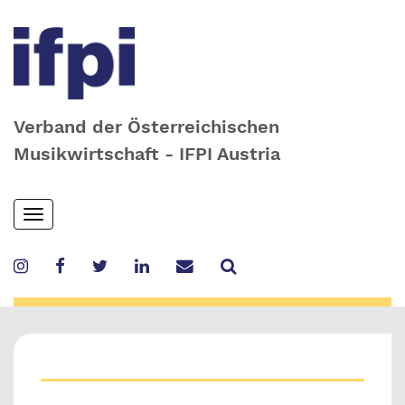
Verband der Österreichischen
Musikwirtschaft - IFPI Austria
Skip
Toggle
to
navigation
main
content