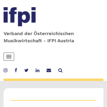
Verband der Österreichischen
Musikwirtschaft - IFPI Austria
Skip
Toggle
to
navigation
main
content