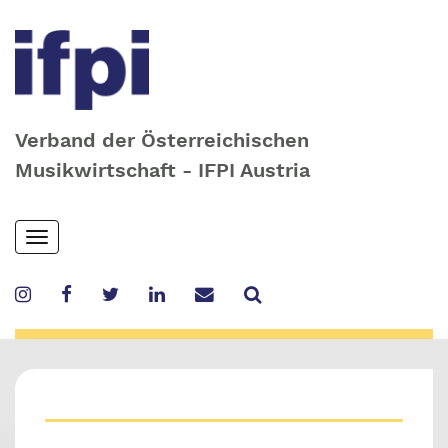
Verband der Österreichischen
Musikwirtschaft - IFPI Austria
Skip
Toggle
to
navigation
main
content