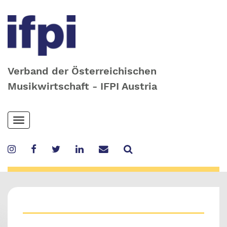
Verband der Österreichischen
Musikwirtschaft - IFPI Austria
Skip
Toggle
to
navigation
main
content