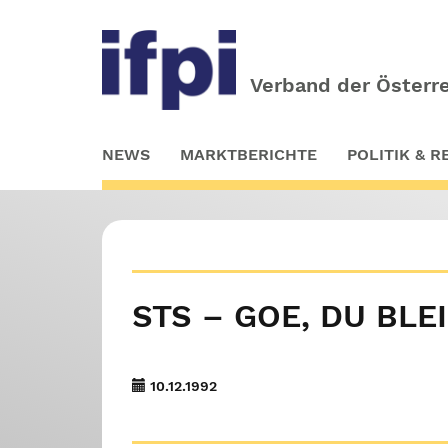
Verband der Österre
Skip
NEWS
MARKTBERICHTE
POLITIK & 
to
main
content
STS – GOE, DU BL
10.12.1992