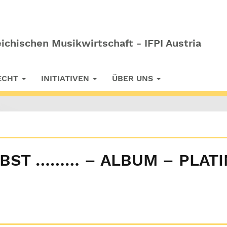
ichischen Musikwirtschaft - IFPI Austria
RECHT
INITIATIVEN
ÜBER UNS
EIBST ……… – ALBUM – PLATI