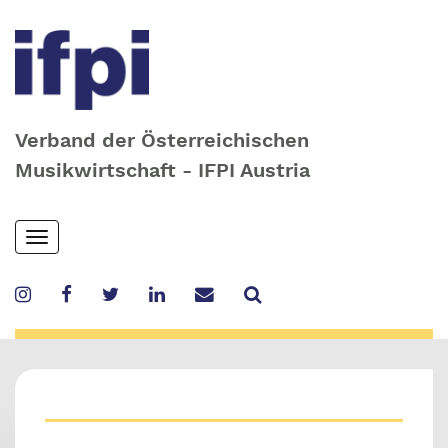
Verband der Österreichischen
Musikwirtschaft - IFPI Austria
Skip
Toggle
to
navigation
main
content