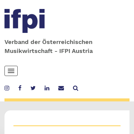
Verband der Österreichischen
Musikwirtschaft - IFPI Austria
Skip
Toggle
to
navigation
main
content