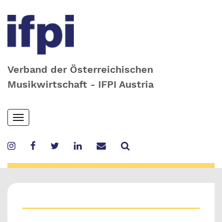
Verband der Österreichischen
Musikwirtschaft - IFPI Austria
Skip
Toggle
to
navigation
main
content