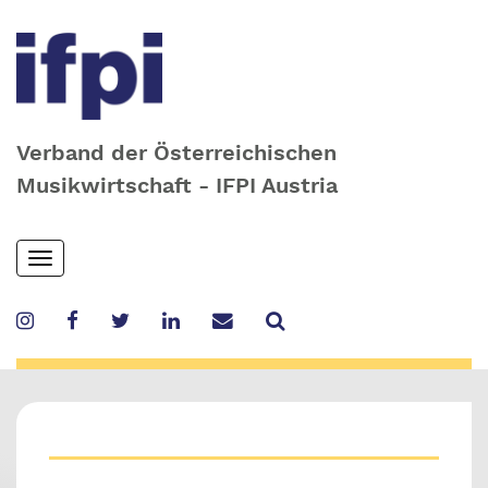
Verband der Österreichischen
Musikwirtschaft - IFPI Austria
Skip
Toggle
to
navigation
main
content