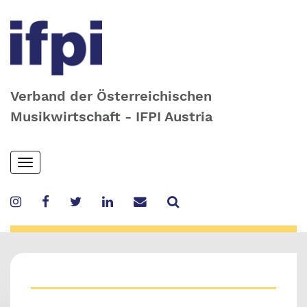
Verband der Österreichischen
Musikwirtschaft - IFPI Austria
Skip
Toggle
to
navigation
main
content