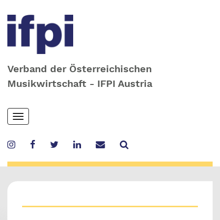
Verband der Österreichischen
Musikwirtschaft - IFPI Austria
Skip
Toggle
to
navigation
main
content