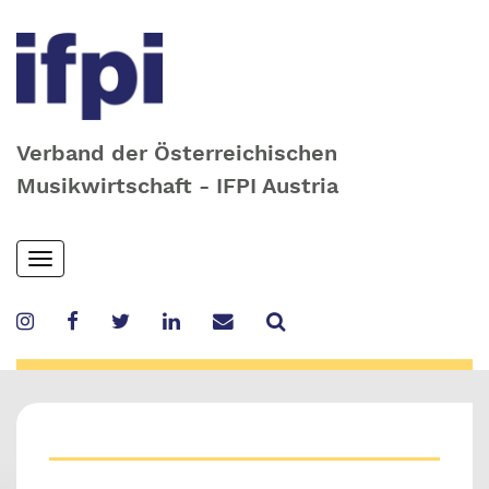
Verband der Österreichischen
Musikwirtschaft - IFPI Austria
Skip
Toggle
to
navigation
main
content