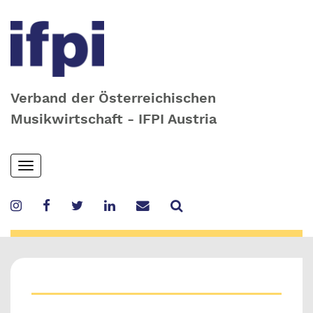
Verband der Österreichischen
Musikwirtschaft - IFPI Austria
Skip
Toggle
to
navigation
main
content