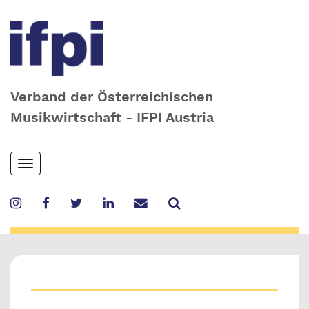
Verband der Österreichischen
Musikwirtschaft - IFPI Austria
Skip
Toggle
to
navigation
main
content