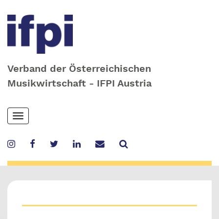
Verband der Österreichischen
Musikwirtschaft - IFPI Austria
Skip
Toggle
to
navigation
main
content