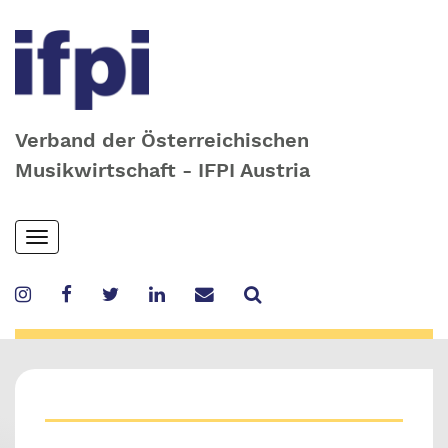
Verband der Österreichischen
Musikwirtschaft - IFPI Austria
Skip
Toggle
to
navigation
main
content